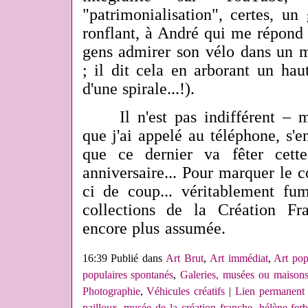
"patrimonialisation", certes, u
ronflant, à André qui me répond 
gens admirer son vélo dans un m
; il dit cela en arborant un ha
d'une spirale...!).
Il n'est pas indifférent – m
que j'ai appelé au téléphone, s'
que ce dernier va fêter cet
anniversaire... Pour marquer le co
ci de coup... véritablement fu
collections de la Création Fr
encore plus assumée.
16:39 Publié dans
Art Brut
,
Art immédiat
,
Art pop
populaires spontanés
,
Galeries, musées ou maisons
Photographie
,
Véhicules créatifs
|
Lien permanent
pailloux
,
musée de la création franche
,
hélène fer