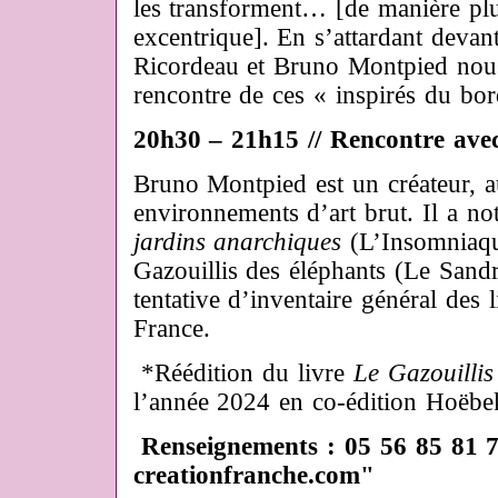
les transforment… [de manière plu
excentrique]. En s’attardant deva
Ricordeau et Bruno Montpied nou
rencontre de ces « inspirés du bor
20h30 – 21h15 // Rencontre av
Bruno Montpied est un créateur, au
environnements d’art brut. Il a n
jardins anarchiques
(L’Insomniaqu
Gazouillis des éléphants (Le Sand
tentative d’inventaire général des 
France.
*Réédition du livre
Le Gazouillis
l’année 2024 en co-édition Hoëbe
Renseignements : 05 56 85 81 
creationfranche.com"