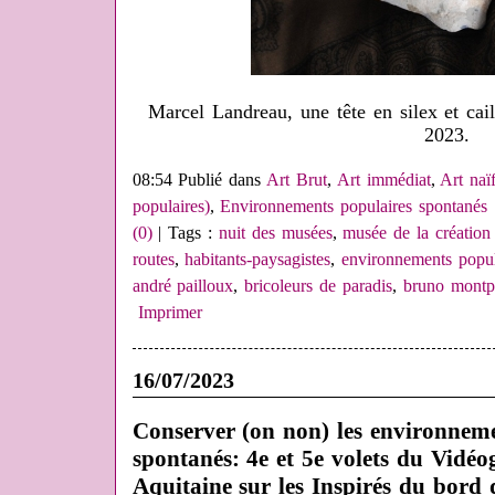
Marcel Landreau, une tête en silex et cail
2023.
08:54 Publié dans
Art Brut
,
Art immédiat
,
Art naï
populaires)
,
Environnements populaires spontanés
(0)
| Tags :
nuit des musées
,
musée de la création
routes
,
habitants-paysagistes
,
environnements popul
andré pailloux
,
bricoleurs de paradis
,
bruno montp
Imprimer
16/07/2023
Conserver (on non) les environneme
spontanés: 4e et 5e volets du Vidéo
Aquitaine sur les Inspirés du bord 