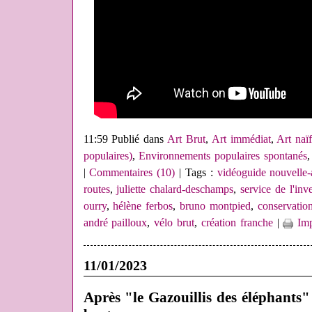
11:59 Publié dans
Art Brut
,
Art immédiat
,
Art naï
populaires)
,
Environnements populaires spontanés
|
Commentaires (10)
| Tags :
vidéoguide nouvelle-
routes
,
juliette chalard-deschamps
,
service de l'inv
ourry
,
hélène ferbos
,
bruno montpied
,
conservatio
andré pailloux
,
vélo brut
,
création franche
|
Imp
11/01/2023
Après "le Gazouillis des éléphants"