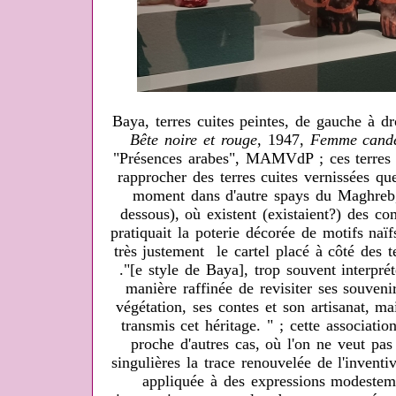
Baya, terres cuites peintes, de gauche à dr
Bête noire et rouge
, 1947,
Femme candé
"Présences arabes", MAMVdP ; ces terres c
rapprocher des terres cuites vernissées qu
moment dans d'autre spays du Maghreb,
dessous), où existent (existaient?) des c
pratiquait la poterie décorée de motifs naïf
très justement le cartel placé à côté des t
."[e style de Baya], trop souvent interpré
manière raffinée de revisiter ses souveni
végétation, ses contes et son artisanat, m
transmis cet héritage. " ; cette associatio
proche d'autres cas, où l'on ne veut pa
singulières la trace renouvelée de l'invent
appliquée à des expressions modesteme