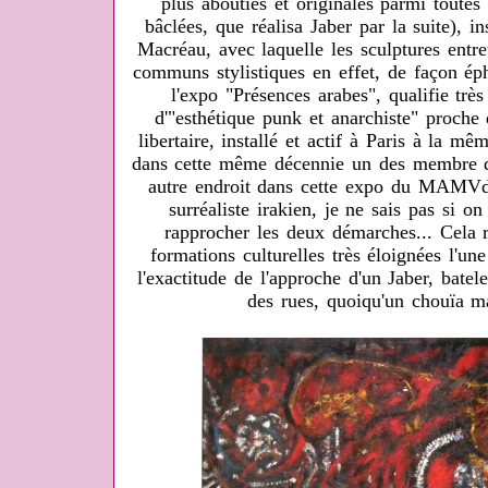
plus abouties et originales parmi toutes
bâclées, que réalisa Jaber par la suite), i
Macréau, avec laquelle les sculptures entr
communs stylistiques en effet, de façon éph
l'expo "Présences arabes", qualifie trè
d'"esthétique punk et anarchiste" proche 
libertaire, installé et actif à Paris à la 
dans cette même décennie un des membre d
autre endroit dans cette expo du MAMVd
surréaliste irakien, je ne sais pas si o
rapprocher les deux démarches... Cela r
formations culturelles très éloignées l'une
l'exactitude de l'approche d'un Jaber, batele
des rues, quoiqu'un chouïa ma