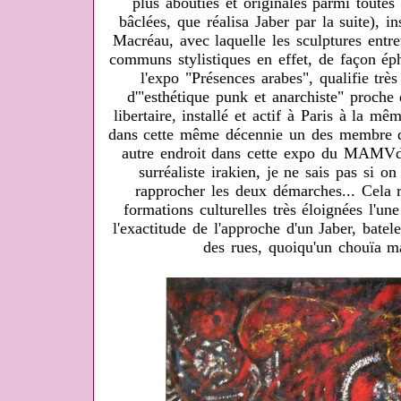
plus abouties et originales parmi toutes
bâclées, que réalisa Jaber par la suite), i
Macréau, avec laquelle les sculptures entr
communs stylistiques en effet, de façon éph
l'expo "Présences arabes", qualifie trè
d'"esthétique punk et anarchiste" proche 
libertaire, installé et actif à Paris à la 
dans cette même décennie un des membre d
autre endroit dans cette expo du MAMVd
surréaliste irakien, je ne sais pas si o
rapprocher les deux démarches... Cela r
formations culturelles très éloignées l'une
l'exactitude de l'approche d'un Jaber, batele
des rues, quoiqu'un chouïa ma