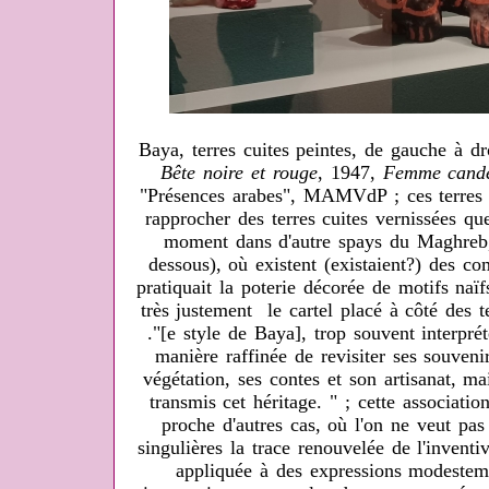
Baya, terres cuites peintes, de gauche à dr
Bête noire et rouge
, 1947,
Femme candé
"Présences arabes", MAMVdP ; ces terres c
rapprocher des terres cuites vernissées qu
moment dans d'autre spays du Maghreb,
dessous), où existent (existaient?) des c
pratiquait la poterie décorée de motifs naïf
très justement le cartel placé à côté des t
."[e style de Baya], trop souvent interpré
manière raffinée de revisiter ses souveni
végétation, ses contes et son artisanat, m
transmis cet héritage. " ; cette associatio
proche d'autres cas, où l'on ne veut pa
singulières la trace renouvelée de l'invent
appliquée à des expressions modesteme