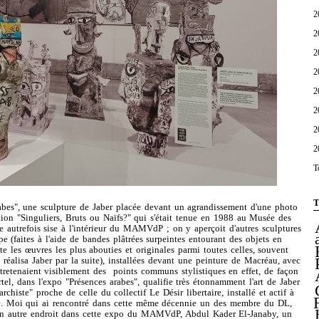
2
2
2
2
2
2
2
2
T
T
abes", une sculpture de Jaber placée devant un agrandissement d'une photo
ition "Singuliers, Bruts ou Naïfs?" qui s'était tenue en 1988 au Musée des
e autrefois sise à l'intérieur du MAMVdP ; on y aperçoit d'autres sculptures
 (faites à l'aide de bandes plâtrées surpeintes entourant des objets en
ute les œuvres les plus abouties et originales parmi toutes celles, souvent
réalisa Jaber par la suite), installées devant une peinture de Macréau, avec
ntretenaient visiblement des points communs stylistiques en effet, de façon
rtel, dans l'expo "Présences arabes", qualifie très étonnamment l'art de Jaber
rchiste" proche de celle du collectif Le Désir libertaire, installé et actif à
. Moi qui ai rencontré dans cette même décennie un des membre du DL,
 un autre endroit dans cette expo du MAMVdP, Abdul Kader El-Janaby, un