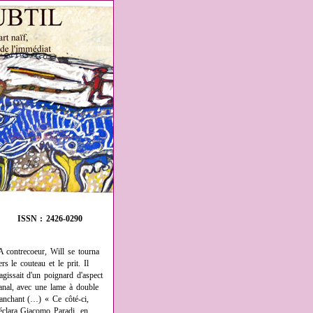
ISSN : 2426-0290
A contrecoeur, Will se tourna
ers le couteau et le prit. Il
'agissait d'un poignard d'aspect
anal, avec une lame à double
ranchant (…) « Ce côté-ci,
éclara Giacomo Paradi, en