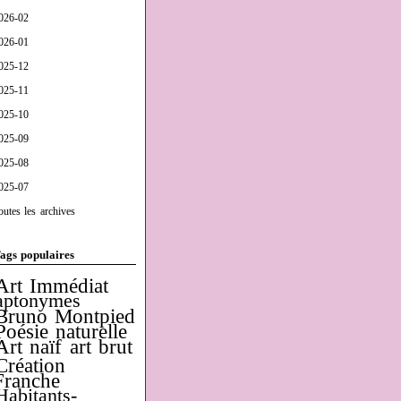
026-02
026-01
025-12
025-11
025-10
025-09
025-08
025-07
outes les archives
ags populaires
Art Immédiat
aptonymes
Bruno Montpied
Poésie naturelle
Art naïf
art brut
Création
Franche
Habitants-