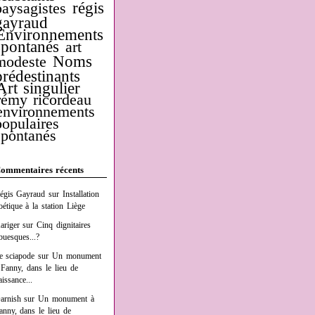
régis
paysagistes
gayraud
Environnements
spontanés
art
Noms
modeste
prédestinants
Art singulier
rémy ricordeau
environnements
populaires
spontanés
ommentaires récents
égis Gayraud
sur
Installation
oétique à la station Liège
ariger
sur
Cinq dignitaires
buesques...?
e sciapode
sur
Un monument
 Fanny, dans le lieu de
aissance...
arnish
sur
Un monument à
anny, dans le lieu de