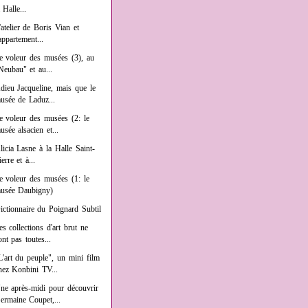
a Halle...
'atelier de Boris Vian et
'appartement...
e voleur des musées (3), au
Neubau" et au...
dieu Jacqueline, mais que le
usée de Laduz...
e voleur des musées (2: le
usée alsacien et...
licia Lasne à la Halle Saint-
ierre et à...
e voleur des musées (1: le
usée Daubigny)
ictionnaire du Poignard Subtil
es collections d'art brut ne
ont pas toutes...
L'art du peuple", un mini film
hez Konbini TV...
ne après-midi pour découvrir
ermaine Coupet,...