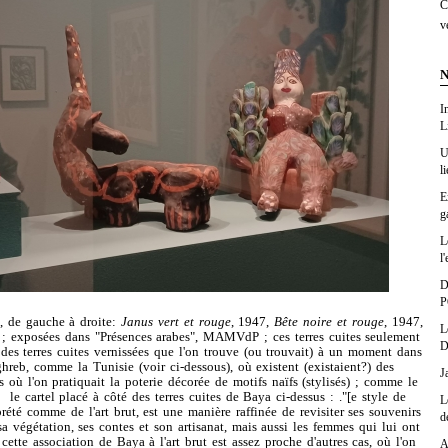
C
v
N
I
L
U
l
E
g
L
l'
D
P
s, de gauche à droite:
Janus vert et rouge
, 1947,
Bête noire et rouge
, 1947,
L
 ; exposées dans "Présences arabes", MAMVdP ; ces terres cuites seulement
D
 des terres cuites vernissées que l'on trouve (ou trouvait) à un moment dans
hreb, comme la Tunisie (voir ci-dessous), où existent (existaient?) des
J
où l'on pratiquait la poterie décorée de motifs naïfs (stylisés) ; comme le
t le cartel placé à côté des terres cuites de Baya ci-dessus : ."[e style de
L
rété comme de l'art brut, est une manière raffinée de revisiter ses souvenirs
d
sa végétation, ses contes et son artisanat, mais aussi les femmes qui lui ont
 cette association de Baya à l'art brut est assez proche d'autres cas, où l'on
A