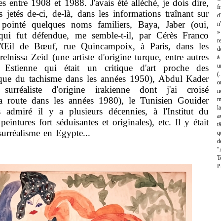
s entre 1908 et 1988. J'avais été alléché, je dois dire,
f
jetés de-ci, de-là, dans les informations traînant sur
d
 pointé quelques noms familiers, Baya, Jaber (oui,
n
»
(qui fut défendue, me semble-t-il, par Cérès Franco
r
L'Œil de Bœuf, rue Quincampoix, à Paris, dans les
d
lnissa Zeid (une artiste d'origine turque, entre autres
à
u
Estienne qui était un critique d'art proche des
(
époque du tachisme dans les années 1950), Abdul Kader
o
urréaliste d'origine irakienne dont j'ai croisé
n
 la route dans les années 1980), le Tunisien Gouider
m
l
is admiré il y a plusieurs décennies, à l'Institut du
a
intures fort séduisantes et originales), etc. Il y était
t
surréalisme en Egypte...
q
d
"
T
P