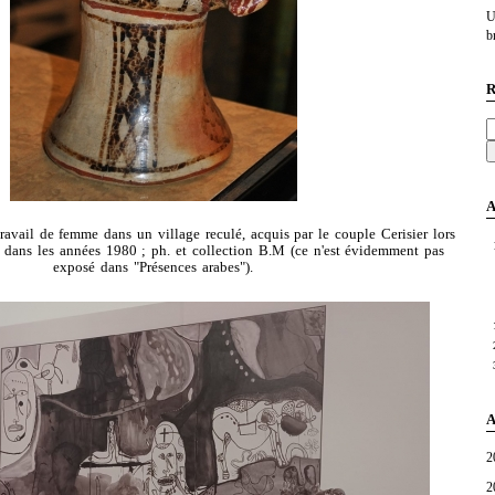
U
br
R
A
travail de femme dans un village reculé, acquis par le couple Cerisier lors
e dans les années 1980 ; ph. et collection B.M (ce n'est évidemment pas
exposé dans "Présences arabes").
A
2
2