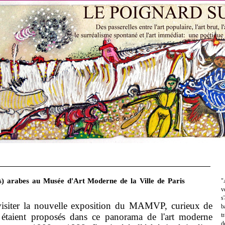
s) arabes au Musée d'Art Moderne de la Ville de Paris
"
v
s
 visiter la nouvelle exposition du MAMVP, curieux de
b
es étaient proposés dans ce panorama de l'art moderne
t
d