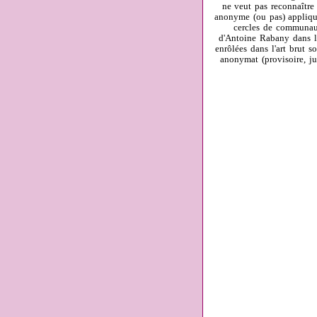
ne veut pas reconnaître 
anonyme (ou pas) appliqué
cercles de communaut
d'Antoine Rabany dans le
enrôlées dans l'art brut 
anonymat (provisoire, ju