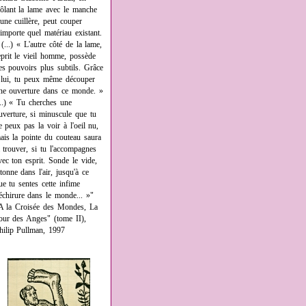
rôlant la lame avec le manche
'une cuillère, peut couper
'importe quel matériau existant.
 (...) « L'autre côté de la lame,
eprit le vieil homme, possède
es pouvoirs plus subtils. Grâce
 lui, tu peux même découper
ne ouverture dans ce monde. »
...) « Tu cherches une
uverture, si minuscule que tu
e peux pas la voir à l'oeil nu,
ais la pointe du couteau saura
a trouver, si tu l'accompagnes
vec ton esprit. Sonde le vide,
âtonne dans l'air, jusqu'à ce
ue tu sentes cette infime
échirure dans le monde... »"
A la Croisée des Mondes, La
our des Anges" (tome II),
hilip Pullman, 1997