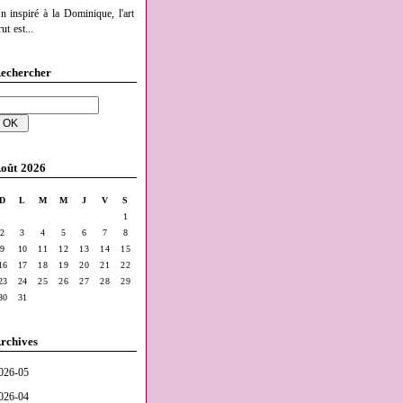
n inspiré à la Dominique, l'art
ut est...
echercher
oût 2026
D
L
M
M
J
V
S
1
2
3
4
5
6
7
8
9
10
11
12
13
14
15
16
17
18
19
20
21
22
23
24
25
26
27
28
29
30
31
rchives
026-05
026-04