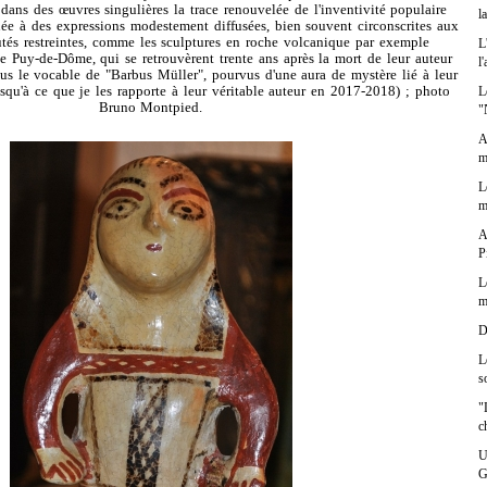
dans des œuvres singulières la trace renouvelée de l'inventivité populaire
l
e à des expressions modestement diffusées, bien souvent circonscrites aux
és restreintes, comme les sculptures en roche volcanique par exemple
L
 Puy-de-Dôme, qui se retrouvèrent trente ans après la mort de leur auteur
l
sous le vocable de "Barbus Müller", pourvus d'une aura de mystère lié à leur
L
squ'à ce que je les rapporte à leur véritable auteur en 2017-2018) ; photo
Bruno Montpied.
"
A
m
L
m
A
P
L
m
D
L
s
"
c
U
G