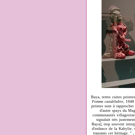
Baya, terres cuites peinte
Femme candélabre
, 1948
peintes sont à rapprocher
d'autre spays du Mag
communautés villageoises 
signalait très justemen
Baya], trop souvent interp
d'enfance de la Kabylie, 
transmis cet héritage. " ;