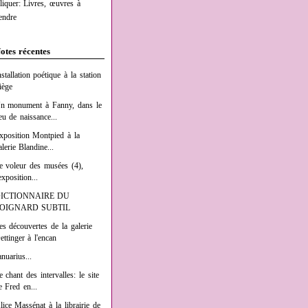
liquer: Livres, œuvres à
endre
otes récentes
nstallation poétique à la station
iège
n monument à Fanny, dans le
ieu de naissance...
xposition Montpied à la
alerie Blandine...
e voleur des musées (4),
exposition...
ICTIONNAIRE DU
OIGNARD SUBTIL
es découvertes de la galerie
ettinger à l'encan
anuarius...
e chant des intervalles: le site
e Fred en...
lice Massénat à la librairie de