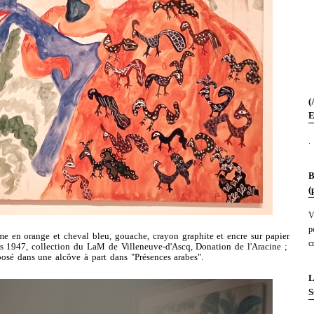
(
E
.
B
(
V
p
 en orange et cheval bleu, gouache, crayon graphite et encre sur papier
c
rs 1947, collection du LaM de Villeneuve-d'Ascq, Donation de l'Aracine ;
osé dans une alcôve à part dans "Présences arabes".
L
S