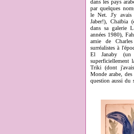
dans les pays arabe
par quelques noms 
le Net. J'y avais
Jaber!), Chaïbia 
dans sa galerie 
années 1980), Fahre
amie de Charles 
surréalistes à l'
El Janaby (un s
superficiellement
Triki (dont j'ava
Monde arabe, des pe
question aussi du 