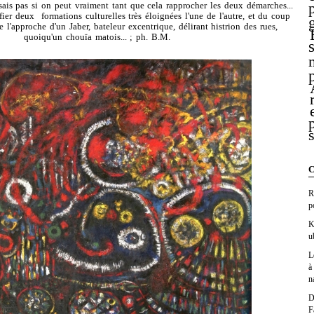
e sais pas si on peut vraiment tant que cela rapprocher les deux démarches...
fier deux formations culturelles très éloignées l'une de l'autre, et du coup
e l'approche d'un Jaber, bateleur excentrique, délirant histrion des rues,
quoiqu'un chouïa matois... ; ph. B.M.
C
R
p
K
u
L
à
n
D
F