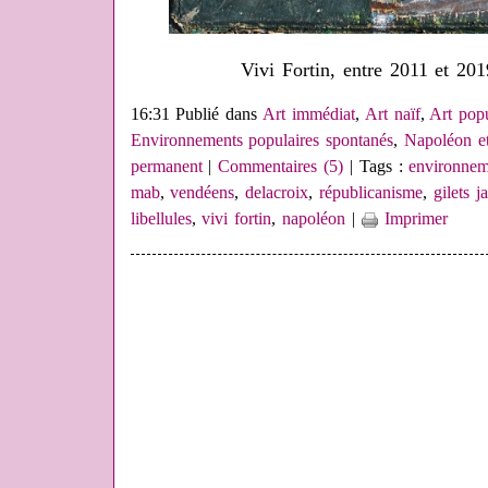
Vivi Fortin, entre 2011 et 20
16:31 Publié dans
Art immédiat
,
Art naïf
,
Art pop
Environnements populaires spontanés
,
Napoléon et 
permanent
|
Commentaires (5)
| Tags :
environnem
mab
,
vendéens
,
delacroix
,
républicanisme
,
gilets j
libellules
,
vivi fortin
,
napoléon
|
Imprimer