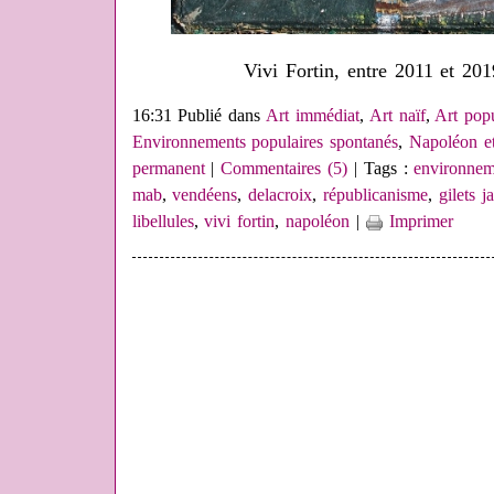
Vivi Fortin, entre 2011 et 20
16:31 Publié dans
Art immédiat
,
Art naïf
,
Art pop
Environnements populaires spontanés
,
Napoléon et 
permanent
|
Commentaires (5)
| Tags :
environnem
mab
,
vendéens
,
delacroix
,
républicanisme
,
gilets j
libellules
,
vivi fortin
,
napoléon
|
Imprimer