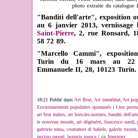
photo extraite du catalogue
"Banditi dell'arte", exposition
au 6 janvier 2013, vernissage
Saint-Pierre
, 2, rue Ronsard, 1
58 72 89.
"Marcello Cammi", exposition
Turin du 16 mars au 22 av
Emmanuele II, 28, 10123 Turin. 
18:21 Publié dans
Art Brut
,
Art immédiat
,
Art pop
Environnements populaires spontanés
|
Lien perma
art brut italien
,
art hors-les-normes
,
banditi dell'art
le nouveau monde
,
art dégénéré
,
francesco nardi
,
gabriele mina
,
costruttori di babele
,
galerie rizomi
tarcisio merati
,
bonaria manca
|
Imprimer