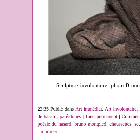
Sculpture involontaire, photo Brun
23:35 Publié dans
Art immédiat
,
Art involontaire
,
de hasard, paréidolies
|
Lien permanent
|
Commenta
poésie du hasard
,
bruno montpied
,
chaussettes
,
sc
Imprimer