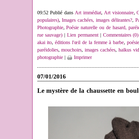
09:52 Publié dans
Art immédiat
,
Art visionnaire
,
C
populaires)
,
Images cachées, images délirantes?
,
P
Photographie
,
Poésie naturelle ou de hasard, paréi
rue sauvage)
|
Lien permanent
|
Commentaires (0)
akai ito
,
éditions l'œil de la femme à barbe
,
poési
paréidolies
,
mouchoirs
,
images cachées
,
haïkus vi
photographie
|
Imprimer
07/01/2016
Le mystère de la chaussette en boul