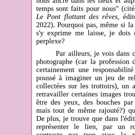
nous ancre dans les lieux et aup
temps sont faits pour nous" (cit
Le Pont flottant des rêves
, édi
2022). Pourquoi pas, même si la 
s'y exprime me laisse, je dois 
perplexe?
Par ailleurs, je vois dans cet
photographe (car la profession
certainement une responsabilit
poussé
à imaginer un jeu de rel
collectées sur les trottoirs), un
retravailler certaines images tro
être des yeux, des bouches par 
mais tout de même rajouté?) que
De plus, je trouve que dans l'édit
représenter le lien, par un 
contraste par trop avec la 