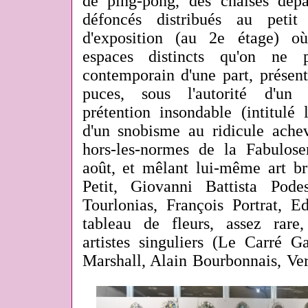
de ping-pong, des chaises dépa
défoncés distribués au petit
d'exposition (au 2e étage) o
espaces distincts qu'on ne p
contemporain d'une part, présen
puces, sous l'autorité d'un 
prétention insondable (intitulé 
d'un snobisme au ridicule achevé
hors-les-normes de la Fabulose
août, et mêlant lui-même art br
Petit, Giovanni Battista Pod
Tourlonias, François Portrat,
tableau de fleurs, assez rare
artistes singuliers (Le Carré G
Marshall, Alain Bourbonnais, Ve