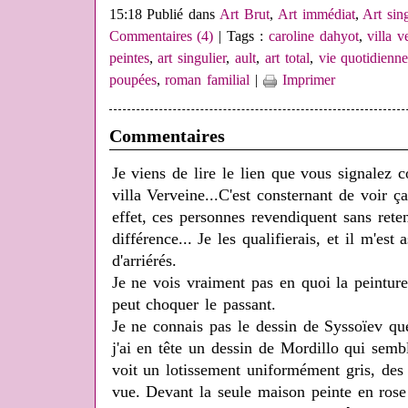
15:18 Publié dans
Art Brut
,
Art immédiat
,
Art sin
Commentaires (4)
| Tags :
caroline dahyot
,
villa v
peintes
,
art singulier
,
ault
,
art total
,
vie quotidienne
poupées
,
roman familial
|
Imprimer
Commentaires
Je viens de lire le lien que vous signalez c
villa Verveine...C'est consternant de voir 
effet, ces personnes revendiquent sans rete
différence... Je les qualifierais, et il m'est
d'arriérés.
Je ne vois vraiment pas en quoi la peintu
peut choquer le passant.
Je ne connais pas le dessin de Syssoïev q
j'ai en tête un dessin de Mordillo qui sem
voit un lotissement uniformément gris, des
vue. Devant la seule maison peinte en rose