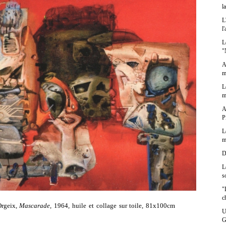
l
L
l
L
"
A
m
L
m
A
P
L
m
D
L
s
"
c
Orgeix,
Mascarade
, 1964, huile et collage sur toile, 81x100cm
U
G