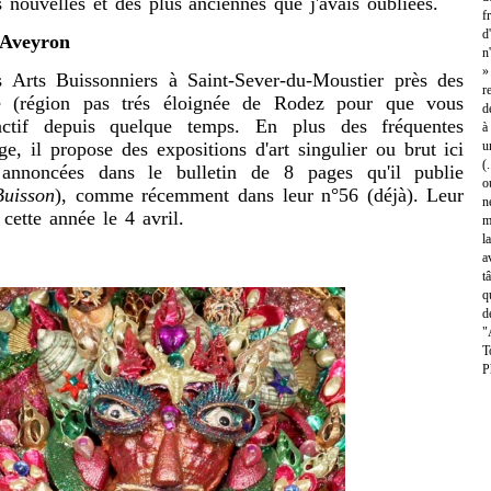
 nouvelles et des plus anciennes que j'avais oubliées.
f
d
'Aveyron
n
»
Arts Buissonniers à Saint-Sever-du-Moustier près des
r
 (région pas trés éloignée de Rodez pour que vous
d
 actif depuis quelque temps. En plus des fréquentes
à
ge, il propose des expositions d'art singulier ou brut ici
u
(
 annoncées dans le bulletin de 8 pages qu'il publie
o
Buisson
), comme récemment dans leur n°56 (déjà). Leur
n
ette année le 4 avril.
m
l
a
t
q
d
"
T
P