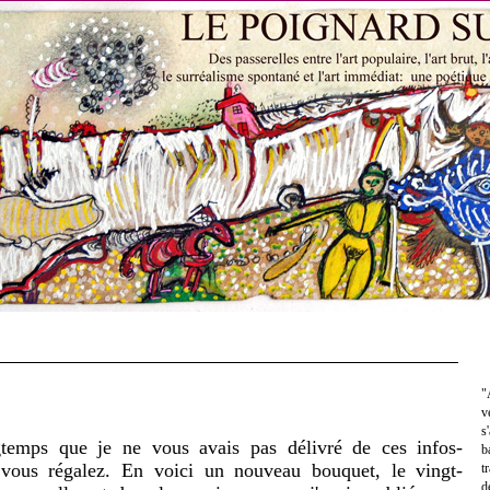
"
v
s
temps que je ne vous avais pas délivré de ces infos-
b
 vous régalez. En voici un nouveau bouquet, le vingt-
t
d