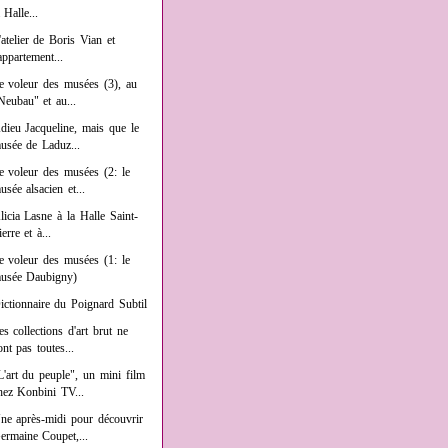
a Halle...
'atelier de Boris Vian et
'appartement...
e voleur des musées (3), au
Neubau" et au...
dieu Jacqueline, mais que le
usée de Laduz...
e voleur des musées (2: le
usée alsacien et...
licia Lasne à la Halle Saint-
ierre et à...
e voleur des musées (1: le
usée Daubigny)
ictionnaire du Poignard Subtil
es collections d'art brut ne
ont pas toutes...
L'art du peuple", un mini film
hez Konbini TV...
ne après-midi pour découvrir
ermaine Coupet,...