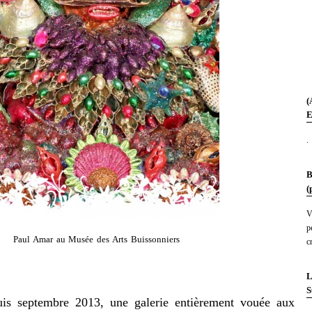
(
E
.
B
(
V
p
Paul Amar au Musée des Arts Buissonniers
c
L
S
 septembre 2013, une galerie entièrement vouée aux