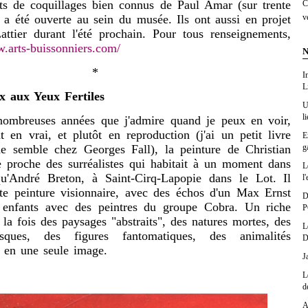
nts de coquillages bien connus de Paul Amar (sur trente
C
v
 a été ouverte au sein du musée. Ils ont aussi en projet
attier durant l'été prochain. Pour tous renseignements,
w.arts-buissonniers.com/
N
*
I
L
x aux Yeux Fertiles
U
l
nombreuses années que j'admire quand je peux en voir,
nt en vrai, et plutôt en reproduction
(j'ai un petit livre
E
g
me semble chez Georges Fall), la peinture de Christian
te proche des surréalistes qui habitait à un moment dans
L
u'André Breton, à Saint-Cirq-Lapopie dans le Lot. Il
l'
nte peinture visionnaire, avec des échos d'un Max Ernst
D
s enfants avec des peintres du groupe Cobra. Un riche
P
 la fois des paysages "abstraits", des natures mortes, des
L
esques, des figures fantomatiques, des animalités
D
ut en une seule image.
J
L
d
A