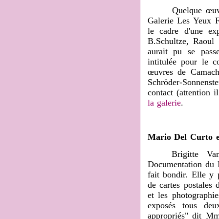
Quelque œuvres d
Galerie Les Yeux Fe
le cadre d'une ex
B.Schultze, Raoul 
aurait pu se pas
intitulée pour le 
œuvres de Camacho,
Schröder-Sonnenste
contact (attention i
la galerie
.
Mario Del Curto e
Brigitte Van D
Documentation du 
fait bondir. Elle y
de cartes postales
et les photographi
exposés tous deu
appropriés" dit M