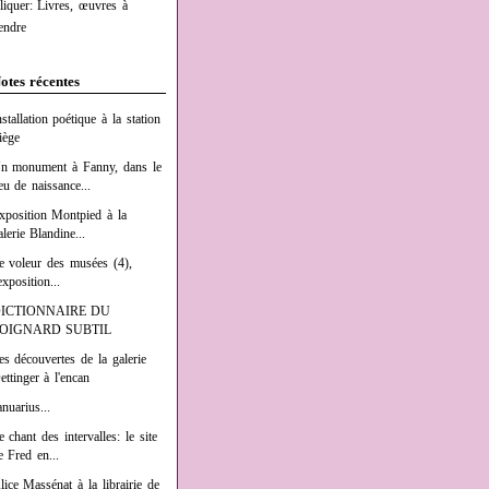
liquer: Livres, œuvres à
endre
otes récentes
nstallation poétique à la station
iège
n monument à Fanny, dans le
ieu de naissance...
xposition Montpied à la
alerie Blandine...
e voleur des musées (4),
exposition...
ICTIONNAIRE DU
OIGNARD SUBTIL
es découvertes de la galerie
ettinger à l'encan
anuarius...
e chant des intervalles: le site
e Fred en...
lice Massénat à la librairie de