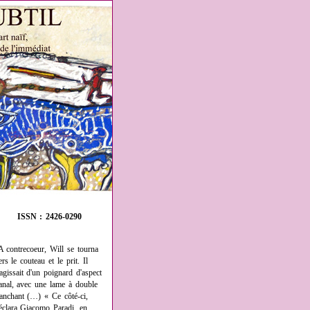
ISSN : 2426-0290
A contrecoeur, Will se tourna
ers le couteau et le prit. Il
'agissait d'un poignard d'aspect
anal, avec une lame à double
ranchant (…) « Ce côté-ci,
éclara Giacomo Paradi, en