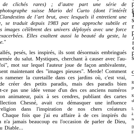
rs de clichés rares) ; d’autre part une série de
photographe suisse Mario del Curto (dont l’intérêt
landestins de l’art brut, avec lesquels il entretient une
le, se traduit depuis 1983 par une approche subtile et
es images célèbrent des univers déployés avec une force
exacerbées. Elles exaltent aussi la beauté du geste, la
e.
"
 pesés, les inspirés, ils sont désormais embringués
rmée du salut. Mystiques, cherchant à causer avec l'au-
foi", mot sur lequel l'auteur joue de façon ambivalente,
isent maintenant des "images pieuses". Merde! Comment
C
 ramener la curetaille dans ces jardins où, c'est vrai,
R
de créer des petits paradis, mais des paradis bien
p
ait-ce pas une idée venue d'un des ces anciens numéros
n animateur, paix à ses cendres, publiant des cartes
K
u
llection Chesné, avait cru démasquer une influence
eligion dans l'inspiration de nos chers créateurs
L
à
 Chaque fois que j'ai eu affaire à de ces inspirés du
n
n n'a jamais beaucoup eu l'occasion de parler de Dieu,
u Diable...
D
F