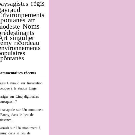
régis
paysagistes
gayraud
Environnements
spontanés
art
Noms
modeste
prédestinants
Art singulier
rémy ricordeau
environnements
populaires
spontanés
ommentaires récents
égis Gayraud
sur
Installation
oétique à la station Liège
ariger
sur
Cinq dignitaires
buesques...?
e sciapode
sur
Un monument
 Fanny, dans le lieu de
aissance...
arnish
sur
Un monument à
anny, dans le lieu de