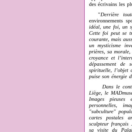
des écrivains les p
"
Derrière tou
environnements spo
idéal, une foi, un 
Cette foi peut se t
courante, mais auss
un mysticisme inve
prières, sa morale,
croyance et l’inter
dépassement de s
spirituelle, l’obje
puise son énergie d
Dans le contexte
Liège, le MADmusée
Images pieuses e
personnelles, im
"subculture" popu
cartes postales a
sculpteur français
sa visite du Pala