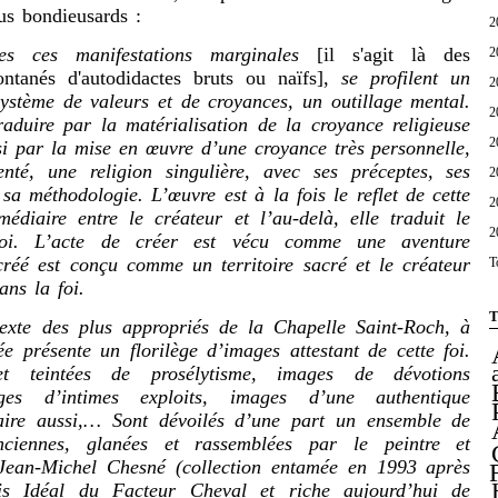
lus bondieusards :
2
tes ces manifestations marginales
[il s'agit là des
2
ntanés d'autodidactes bruts ou naïfs],
se profilent un
2
système de valeurs et de croyances, un outillage mental.
2
raduire par la matérialisation de la croyance religieuse
2
i par la mise en œuvre d’une croyance très personnelle,
nté, une religion singulière, avec ses préceptes, ses
2
 sa méthodologie. L’œuvre est à la fois le reflet de cette
2
médiaire entre le créateur et l’au-delà, elle traduit le
2
oi. L’acte de créer est vécu comme une aventure
t créé est conçu comme un territoire sacré et le créateur
T
ans la foi.
T
 des plus appropriés de la Chapelle Saint-Roch, à
 présente un florilège d’images attestant de cette foi.
t teintées de prosélytisme, images de dévotions
ages d’intimes exploits, images d’une authentique
laire aussi,… Sont dévoilés d’une part un ensemble de
nciennes, glanées et rassemblées par le peintre et
 Jean-Michel Chesné (collection entamée en 1993 après
is Idéal du Facteur Cheval et riche aujourd’hui de