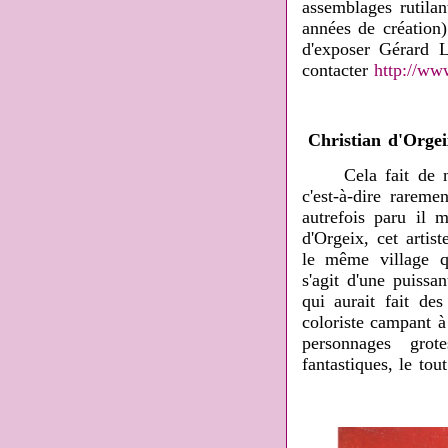
assemblages rutila
années de création)
d'exposer Gérard L
contacter
http://ww
Christian d'Orgei
Cela fait de 
c'est-à-dire rareme
autrefois paru il 
d'Orgeix, cet artis
le même village q
s'agit d'une puissa
qui aurait fait de
coloriste campant à
personnages grot
fantastiques, le to