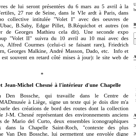
U
e lui seront présentées du 6 mars au 5 avril à la
br
rtiles, 27 rue de Seine, dans le VIe ardt à Paris, dans
po collective intitulée "Volet I" avec des oeuvres de
R
Ubac, B.Saby, Edgar Pillet, B.Réquichot et autres (on
ser de Georges Mathieu cela dit). Une seconde expo
coup "Volet II" suivra du 10 avril au 10 mai avec des
 Alfred Courmes (celui-ci se faisant rare), Friedrich
rn, Georges Malkine, André Masson, Dado, etc. Info et
A
l est souvent en retard côté mises à jour): le site web de
*
t Jean-Michel Chesné à l'intérieur d'une Chapelle
en Bossche, qui travaille dans le Centre de
MADmusée à Liège, signe un texte qui je dois dire m'a
 parle des créations de bord des routes dont la collection
 de J-M. Chesné représentant des environnements anciens
A
es de Mario del Curto, deux ensembles iconographiques
2
x dans la Chapelle Saint-Roch, "contexte des plus
me Van Den Bossche, lui permettent une envolée digne
2