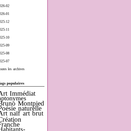
026-02
026-01
025-12
025-11
025-10
025-09
025-08
025-07
outes les archives
ags populaires
Art Immédiat
aptonymes
Bruno Montpied
Poésie naturelle
Art naïf
art brut
Création
Franche
Habitants-