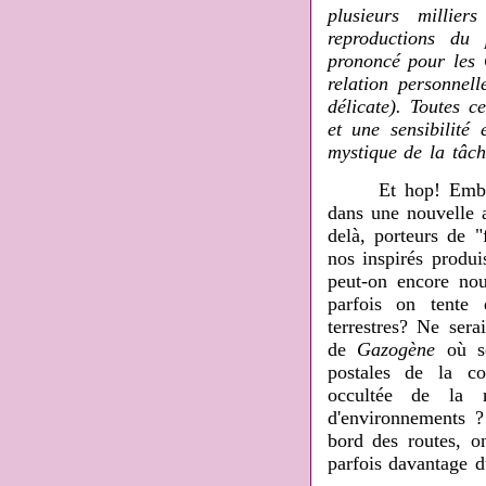
plusieurs millie
reproductions du 
prononcé pour les C
relation personnel
délicate). Toutes c
et une sensibilité 
mystique de la tâch
Et hop! Emballés,
dans une nouvelle a
delà, porteurs de "
nos inspirés produ
peut-on encore nous
parfois on tente 
terrestres? Ne ser
de
Gazogène
où so
postales de la co
occultée de la r
d'environnements ?
bord des routes, o
parfois davantage d