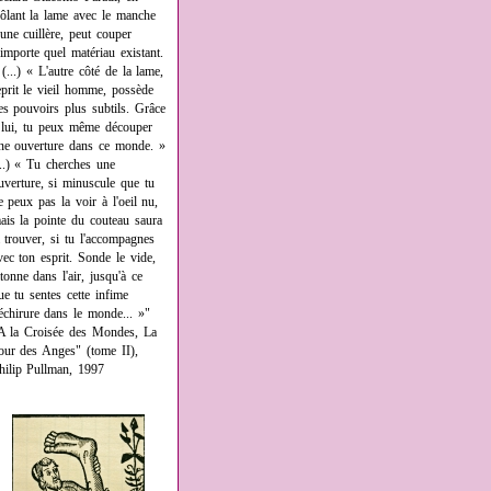
rôlant la lame avec le manche
'une cuillère, peut couper
'importe quel matériau existant.
 (...) « L'autre côté de la lame,
eprit le vieil homme, possède
es pouvoirs plus subtils. Grâce
 lui, tu peux même découper
ne ouverture dans ce monde. »
...) « Tu cherches une
uverture, si minuscule que tu
e peux pas la voir à l'oeil nu,
ais la pointe du couteau saura
a trouver, si tu l'accompagnes
vec ton esprit. Sonde le vide,
âtonne dans l'air, jusqu'à ce
ue tu sentes cette infime
échirure dans le monde... »"
A la Croisée des Mondes, La
our des Anges" (tome II),
hilip Pullman, 1997