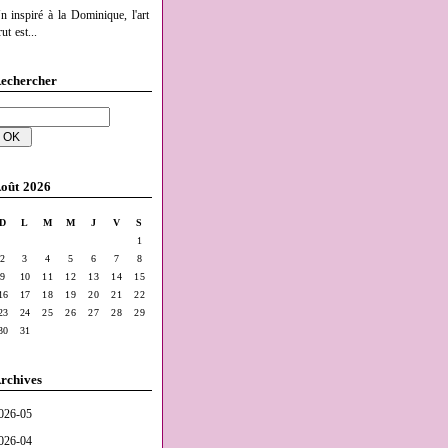
n inspiré à la Dominique, l'art
ut est...
echercher
oût 2026
D
L
M
M
J
V
S
1
2
3
4
5
6
7
8
9
10
11
12
13
14
15
16
17
18
19
20
21
22
23
24
25
26
27
28
29
30
31
rchives
026-05
026-04