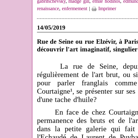
gabritschevsky
,
madge gill
,
emile hodinos
,
edmund
renaissance
,
enfermement
|
Imprimer
14/05/2019
Rue de Seine ou rue Elzévir, à Pari
découvrir l'art imaginatif, singulie
La rue de Seine, depui
régulièrement de l'art brut, ou si
pour parler franglais comm
Courtaigne¹, se présenter sur ses 
d'une tache d'huile?
En face de chez Courtaigne, 
permanence des bruts et de l'ar
dans la petite galerie qui fait
l'Echaudé de Laurent de Puyba