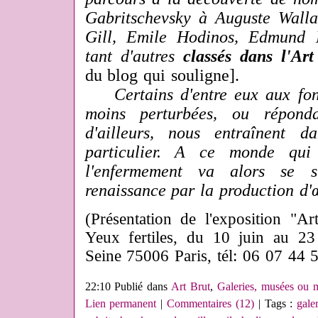
Gabritschevsky à Auguste Wall
Gill, Emile Hodinos, Edmund 
tant d'autres
classés dans l'Ar
du blog qui souligne].
Certains d'entre eux aux fonc
moins
perturbées, ou répon
d'ailleurs,
nous entraînent da
particulier. A ce monde
qui
l'enfermement va alors se s
renaissance par la production d'œ
(Présentation de l'exposition "A
Yeux fertiles, du 10 juin au 23
Seine 75006 Paris, tél: 06 07 44 
22:10 Publié dans
Art Brut
,
Galeries, musées ou m
Lien permanent
|
Commentaires (12)
| Tags :
gale