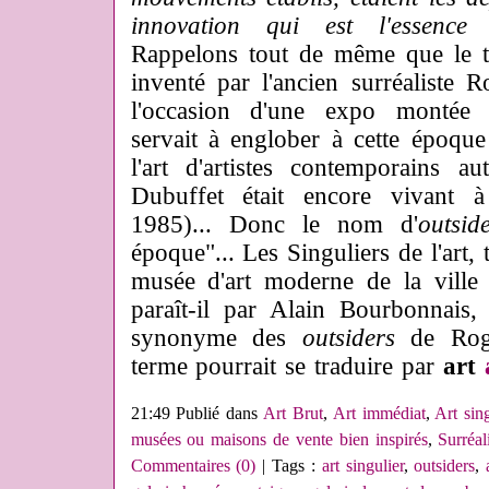
innovation qui est l'essence 
Rappelons tout de même que le t
inventé par l'ancien surréaliste
l'occasion d'une expo montée 
servait à englober à cette époque 
l'art d'artistes contemporains a
Dubuffet était encore vivant 
1985)... Donc le nom d'
outsid
époque"... Les Singuliers de l'art,
musée d'art moderne de la ville 
paraît-il par Alain Bourbonnais,
synonyme des
outsiders
de Roge
terme pourrait se traduire par
art
21:49 Publié dans
Art Brut
,
Art immédiat
,
Art sing
musées ou maisons de vente bien inspirés
,
Surréa
Commentaires (0)
| Tags :
art singulier
,
outsiders
,