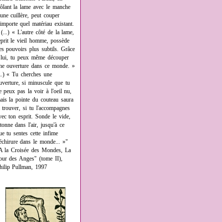
rôlant la lame avec le manche
'une cuillère, peut couper
'importe quel matériau existant.
 (...) « L'autre côté de la lame,
eprit le vieil homme, possède
es pouvoirs plus subtils. Grâce
 lui, tu peux même découper
ne ouverture dans ce monde. »
...) « Tu cherches une
uverture, si minuscule que tu
e peux pas la voir à l'oeil nu,
ais la pointe du couteau saura
a trouver, si tu l'accompagnes
vec ton esprit. Sonde le vide,
âtonne dans l'air, jusqu'à ce
ue tu sentes cette infime
échirure dans le monde... »"
A la Croisée des Mondes, La
our des Anges" (tome II),
hilip Pullman, 1997