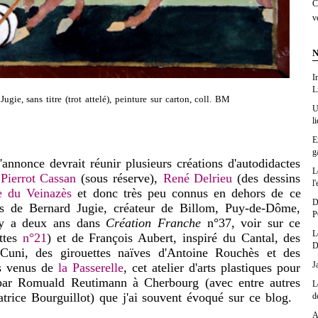
C
v
N
I
L
Jugie, sans titre (trot attelé), peinture sur carton, coll. BM
U
l
E
g
annonce devrait réunir plusieurs créations d'autodidactes
L
e
Pierrot Cassan
(sous réserve),
René Delrieu
(des dessins
l'
 du Veinazès
et donc très peu connus en dehors de ce
D
res de Bernard Jugie, créateur de Billom, Puy-de-Dôme,
P
 y a deux ans
dans
Création Franche
n°37, voir sur ce
L
ttes
n°21
) et de François Aubert, inspiré du Cantal, des
D
 Cuni, des girouettes naïves d'Antoine Rouchès et des
J
rs venus de
la Passerelle
, cet atelier d'arts plastiques pour
par Romuald Reutimann à Cherbourg (avec entre autres
L
trice Bourguillot) que j'ai souvent évoqué sur ce blog.
d
A