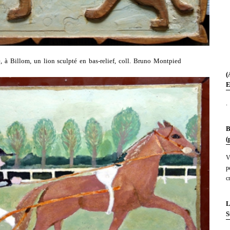
, à Billom, un lion sculpté en bas-relief, coll. Bruno Montpied
(
E
.
B
(
V
p
c
L
S