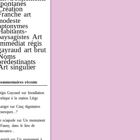
spontanés
Création
Franche
art
modeste
aptonymes
Habitants-
Art
paysagistes
Immédiat
régis
gayraud
art brut
Noms
prédestinants
Art singulier
ommentaires récents
égis Gayraud
sur
Installation
oétique à la station Liège
ariger
sur
Cinq dignitaires
buesques...?
e sciapode
sur
Un monument
 Fanny, dans le lieu de
aissance...
arnish
sur
Un monument à