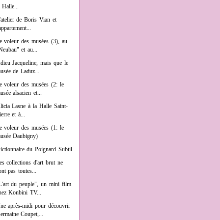
a Halle...
'atelier de Boris Vian et
'appartement...
e voleur des musées (3), au
Neubau" et au...
dieu Jacqueline, mais que le
usée de Laduz...
e voleur des musées (2: le
usée alsacien et...
licia Lasne à la Halle Saint-
ierre et à...
e voleur des musées (1: le
usée Daubigny)
ictionnaire du Poignard Subtil
es collections d'art brut ne
ont pas toutes...
L'art du peuple", un mini film
hez Konbini TV...
ne après-midi pour découvrir
ermaine Coupet,...