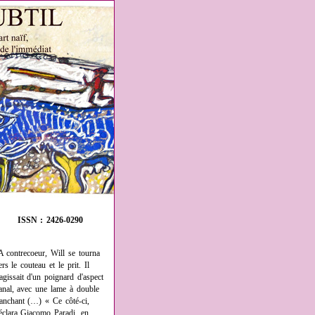
ISSN : 2426-0290
A contrecoeur, Will se tourna
ers le couteau et le prit. Il
'agissait d'un poignard d'aspect
anal, avec une lame à double
ranchant (…) « Ce côté-ci,
éclara Giacomo Paradi, en