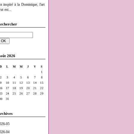
n inspiré à la Dominique, l'art
ut est...
echercher
oût 2026
D
L
M
M
J
V
S
1
2
3
4
5
6
7
8
9
10
11
12
13
14
15
16
17
18
19
20
21
22
23
24
25
26
27
28
29
30
31
rchives
026-05
026-04