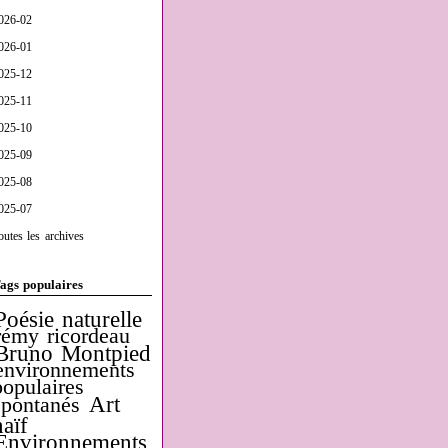
026-02
026-01
025-12
025-11
025-10
025-09
025-08
025-07
outes les archives
ags populaires
Poésie naturelle
rémy ricordeau
Bruno Montpied
environnements
populaires
Art
spontanés
naïf
Environnements