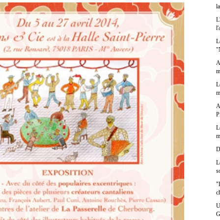
l
L
l
L
"
A
m
L
m
A
P
L
m
D
L
s
"
c
U
G