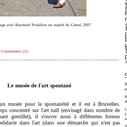
uge avec Raymond Poulalion un inspiré du Cantal, 2007
|
Commentaires (11)
C
R
Le musée de l'art spontané
p
K
u
usée pour la spontanéité et il est à Bruxelles.
L
mps concentré sur l'art naïf (envisagé dans nombre de
à
ant gentillet), il s'ouvre aussi à différentes formes
n
odidacte dans l'art (dans une démarche qui n'est pas
D