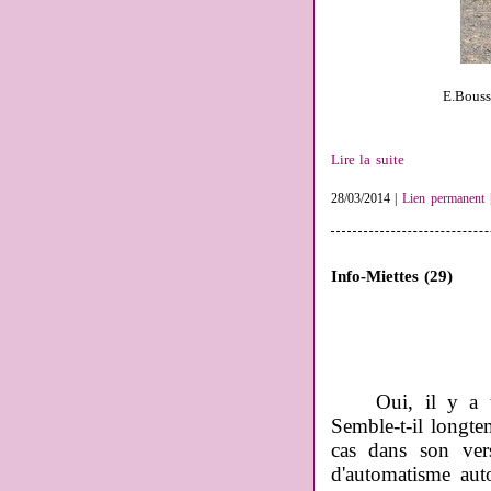
E.Bouss
Lire la suite
28/03/2014 |
Lien permanent
Info-Miettes (29)
Oui, il y a un m
Semble-t-il longte
cas dans son vers
d'automatisme aut