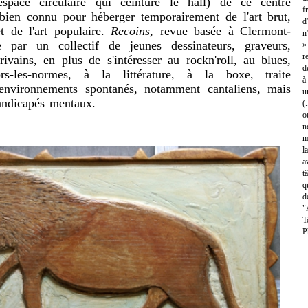
'espace circulaire qui ceinture le hall) de ce centre
f
 bien connu pour héberger temporairement de l'art brut,
d
 et de l'art populaire.
Recoins
, revue basée à Clermont-
n
 par un collectif de jeunes dessinateurs, graveurs,
»
r
crivains, en plus de s'intéresser au rockn'roll, au blues,
d
s-les-normes, à la littérature, à la boxe, traite
à
 environnements spontanés, notamment cantaliens, mais
u
handicapés mentaux.
(
o
n
m
l
a
t
q
d
"
T
P