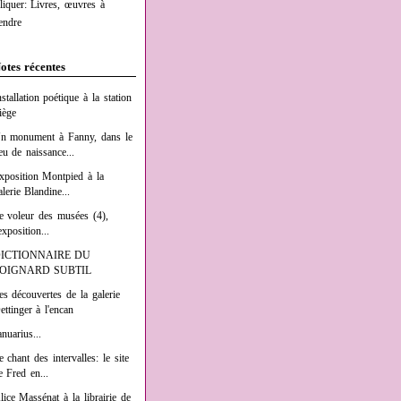
liquer: Livres, œuvres à
endre
otes récentes
nstallation poétique à la station
iège
n monument à Fanny, dans le
ieu de naissance...
xposition Montpied à la
alerie Blandine...
e voleur des musées (4),
exposition...
ICTIONNAIRE DU
OIGNARD SUBTIL
es découvertes de la galerie
ettinger à l'encan
anuarius...
e chant des intervalles: le site
e Fred en...
lice Massénat à la librairie de