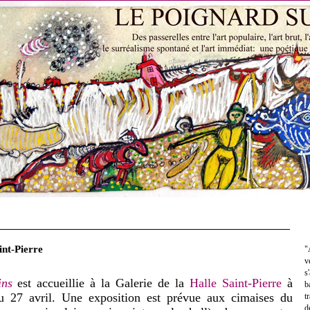
int-Pierre
"
v
s
ins
est accueillie à la Galerie de la
Halle Saint-Pierre
à
b
au 27 avril. Une exposition est prévue aux cimaises du
t
d