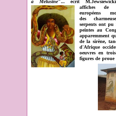
à Mélusine
"... écrit M.Jewsiewicki
affiches de 
européens mo
des charmeus
serpents ont pu 
peintes au Con
apparemment que
de la sirène, ta
d'Afrique occid
oeuvres en troi
figures de proue 