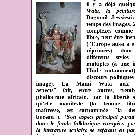
il y a déjà quel
Wata, la peintu
Bogumil Jewsiewic
temps des images, 2
complexes comme 
libre, peut-être in
(l'Europe aussi a e
réprimées), dont
différents styles
multiples (à une 
l'Inde notamment),
discours politique
image).
La Mami Wata aux "m
aspects" fait, entre autres, tremb
phallocrate africain, par la liberté s
qu'elle manifeste (la femme lib
maîtresse, est surnommée "la de
bureau"). "
Son aspect principal paraît
dans le fonds folklorique européen pa
la littérature scolaire se référant en par