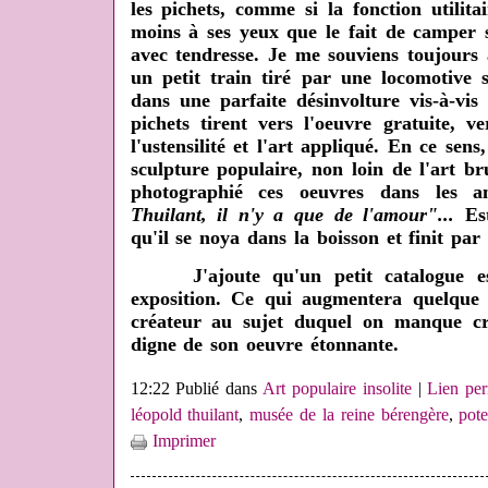
les pichets, comme si la fonction utilit
moins à ses yeux que le fait de camper 
avec tendresse. Je me souviens toujours
un petit train tiré par une locomotive 
dans une parfaite désinvolture vis-à-vis
pichets tirent vers l'oeuvre gratuite, v
l'ustensilité et l'art appliqué. En ce sens,
sculpture populaire, non loin de l'art b
photographié ces oeuvres dans les a
Thuilant, il n'y a que de l'amour"...
Est
qu'il se noya dans la boisson et finit pa
J'ajoute qu'un petit catalogue es
exposition. Ce qui augmentera quelque
créateur au sujet duquel on manque c
digne de son oeuvre étonnante.
12:22 Publié dans
Art populaire insolite
|
Lien pe
léopold thuilant
,
musée de la reine bérengère
,
pote
Imprimer