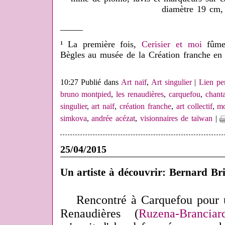
diamètre 19 cm,
_____
¹ La première fois,
Cerisier et moi
fûme
Bègles au musée de la Création franche en 
10:27 Publié dans
Art naïf
,
Art singulier
|
Lien pe
bruno montpied
,
les renaudières
,
carquefou
,
chanta
singulier
,
art naïf
,
création franche
,
art collectif
,
mo
simkova
,
andrée acézat
,
visionnaires de taïwan
|
25/04/2015
Un artiste à découvrir: Bernard Bri
Rencontré à Carquefou pour
Renaudières (
Ruzena-Branciar