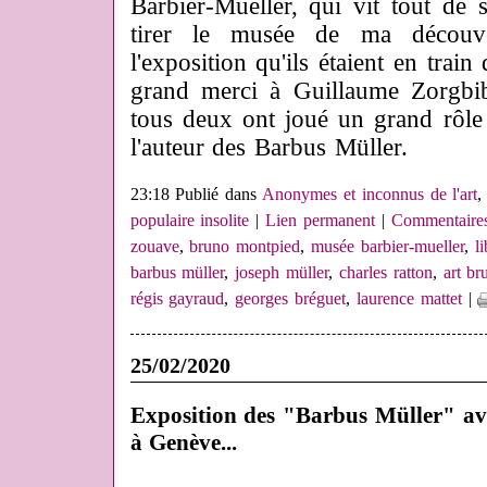
Barbier-Mueller, qui vit tout de s
tirer le musée de ma découv
l'exposition qu'ils étaient en trai
grand merci à Guillaume Zorgbi
tous deux ont joué un grand rôle
l'auteur des Barbus Müller.
23:18 Publié dans
Anonymes et inconnus de l'art
populaire insolite
|
Lien permanent
|
Commentaires
zouave
,
bruno montpied
,
musée barbier-mueller
,
l
barbus müller
,
joseph müller
,
charles ratton
,
art br
régis gayraud
,
georges bréguet
,
laurence mattet
|
25/02/2020
Exposition des "Barbus Müller" av
à Genève...