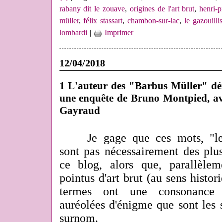
rabany dit le zouave
,
origines de l'art brut
,
henri-p
müller
,
félix stassart
,
chambon-sur-lac
,
le gazouilli
lombardi
|
Imprimer
12/04/2018
1 L'auteur des "Barbus Müller" dém
une enquête de Bruno Montpied, ave
Gayraud
Je gage que ces mots, "l
sont pas nécessairement des plu
ce blog, alors que, parallèle
pointus d'art brut (au sens hist
termes ont une consonance 
auréolées d'énigme que sont les 
surnom.