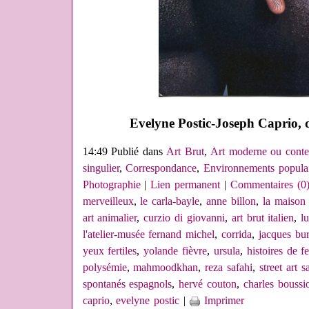
Evelyne Postic-Joseph Caprio, 
14:49 Publié dans
Art Brut
,
Art moderne ou conte
singulier
,
Correspondance
,
Environnements populai
Photographie
|
Lien permanent
|
Commentaires (0
merveilleux
,
le carla-bayle
,
anne billon
,
la maison 
art animalier
,
curzio di giovanni
,
art brut italien
,
l
l'atelier-musée fernand michel
,
corrida
,
jacques bur
yeux fertiles
,
yolande fièvre
,
ursula
,
histoires de 
polysémie
,
mahmoodkhan
,
reza safahi
,
street art 
spontanés espagnols
,
hervé couton
,
charles boussi
caprio
,
evelyne postic
|
Imprimer