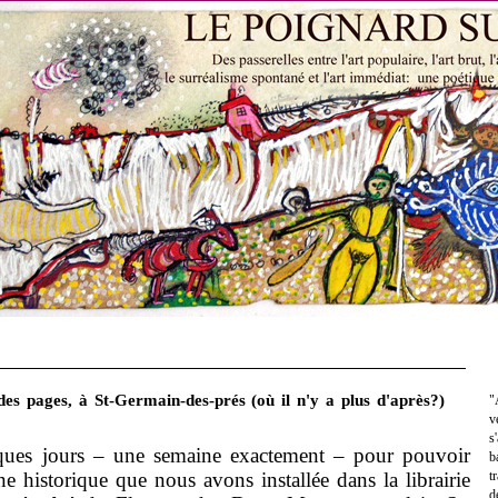
des pages, à St-Germain-des-prés (où il n'y a plus d'après?)
"
v
s
ques jours – une semaine exactement – pour pouvoir
b
ine historique que nous avons installée dans la librairie
t
d