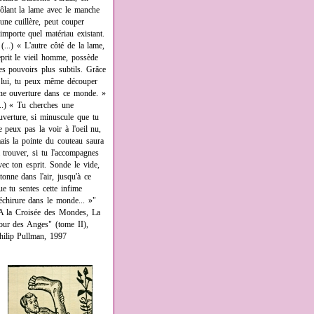
rôlant la lame avec le manche
'une cuillère, peut couper
'importe quel matériau existant.
 (...) « L'autre côté de la lame,
eprit le vieil homme, possède
es pouvoirs plus subtils. Grâce
 lui, tu peux même découper
ne ouverture dans ce monde. »
...) « Tu cherches une
uverture, si minuscule que tu
e peux pas la voir à l'oeil nu,
ais la pointe du couteau saura
a trouver, si tu l'accompagnes
vec ton esprit. Sonde le vide,
âtonne dans l'air, jusqu'à ce
ue tu sentes cette infime
échirure dans le monde... »"
A la Croisée des Mondes, La
our des Anges" (tome II),
hilip Pullman, 1997