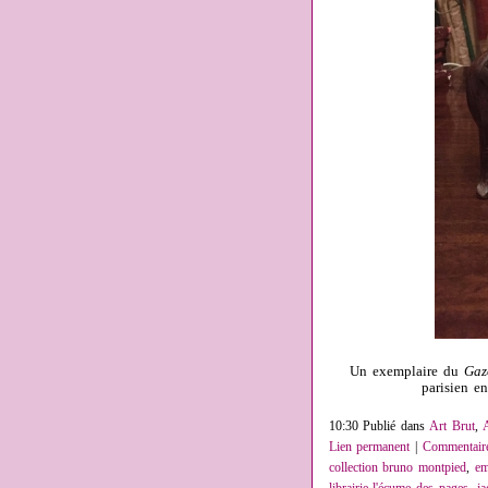
Un exemplaire du
Gaz
parisien e
10:30 Publié dans
Art Brut
,
Lien permanent
|
Commentaire
collection bruno montpied
,
em