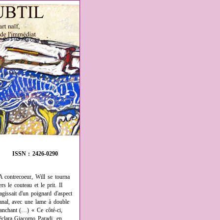
ISSN : 2426-0290
A contrecoeur, Will se tourna
ers le couteau et le prit. Il
'agissait d'un poignard d'aspect
anal, avec une lame à double
ranchant (…) « Ce côté-ci,
éclara Giacomo Paradi, en