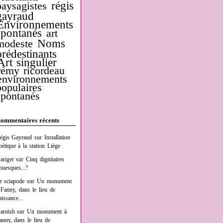
régis
paysagistes
gayraud
Environnements
spontanés
art
Noms
modeste
prédestinants
Art singulier
rémy ricordeau
environnements
populaires
spontanés
ommentaires récents
égis Gayraud
sur
Installation
oétique à la station Liège
ariger
sur
Cinq dignitaires
buesques...?
e sciapode
sur
Un monument
 Fanny, dans le lieu de
aissance...
arnish
sur
Un monument à
anny, dans le lieu de