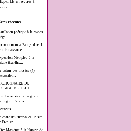
liquer: Livres, œuvres à
endre
otes récentes
nstallation poétique à la station
iège
n monument à Fanny, dans le
ieu de naissance...
xposition Montpied à la
alerie Blandine...
e voleur des musées (4),
exposition...
ICTIONNAIRE DU
OIGNARD SUBTIL
es découvertes de la galerie
ettinger à l'encan
anuarius...
e chant des intervalles: le site
e Fred en...
lice Massénat à la librairie de