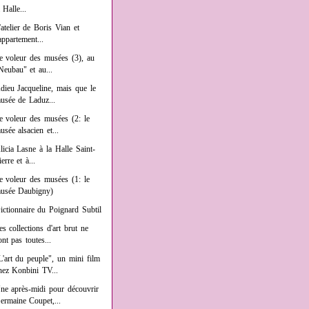
a Halle...
'atelier de Boris Vian et
'appartement...
e voleur des musées (3), au
Neubau" et au...
dieu Jacqueline, mais que le
usée de Laduz...
e voleur des musées (2: le
usée alsacien et...
licia Lasne à la Halle Saint-
ierre et à...
e voleur des musées (1: le
usée Daubigny)
ictionnaire du Poignard Subtil
es collections d'art brut ne
ont pas toutes...
L'art du peuple", un mini film
hez Konbini TV...
ne après-midi pour découvrir
ermaine Coupet,...