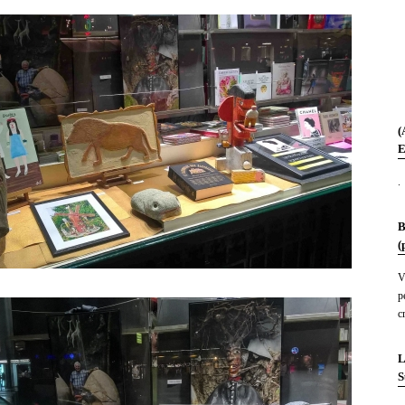
(
E
.
B
(
V
p
c
L
S