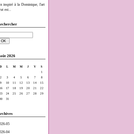
n inspiré à la Dominique, l'art
ut est...
echercher
oût 2026
D
L
M
M
J
V
S
1
2
3
4
5
6
7
8
9
10
11
12
13
14
15
16
17
18
19
20
21
22
23
24
25
26
27
28
29
30
31
rchives
026-05
026-04