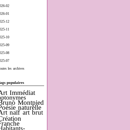
026-02
026-01
025-12
025-11
025-10
025-09
025-08
025-07
outes les archives
ags populaires
Art Immédiat
aptonymes
Bruno Montpied
Poésie naturelle
Art naïf
art brut
Création
Franche
Habitants-