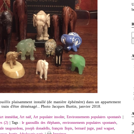
U
br
R
A
ouillis
plaisamment installé (de manière éphémère) dans un appartement
n train d'être déménagé... Photo Jacques Burtin, janvier 2018.
A
Art immédiat
,
Art naïf
,
Art populaire insolite
,
Environnements populaires spontanés
|
s (2)
| Tags :
le gazouillis des éléphants
,
environnements populaires spontanés
,
2
ile taugourdeau
,
joseph donadello
,
françois llopis
,
bernard jugie
,
paul waguet
,
2