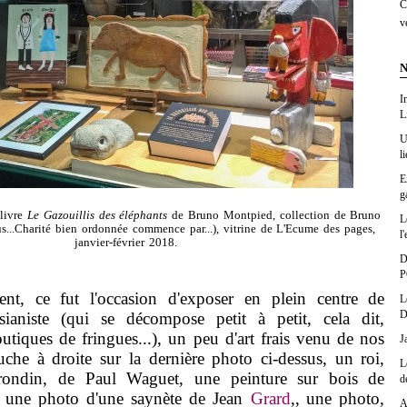
C
v
N
I
L
U
l
E
g
livre
Le Gazouillis des éléphants
de Bruno Montpied, collection de Bruno
L
s...Charité bien ordonnée commence par...), vitrine de L'Ecume des pages,
l'
janvier-février 2018.
D
P
ent, ce fut l'occasion d'exposer en plein centre de
L
D
arisianiste (qui se décompose petit à petit, cela dit,
utiques de fringues...), un peu d'art frais venu de nos
J
che à droite sur la dernière photo ci-dessus, un roi,
L
rondin, de Paul Waguet, une peinture sur bois de
d
, une photo d'une saynète de Jean
Grard
,, une photo,
A