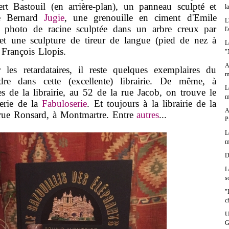
ert Bastouil (en arrière-plan), un panneau sculpté et
l
e Bernard
Jugie
, une grenouille en ciment d'Emile
L
 photo de racine sculptée dans un arbre creux par
l
et une sculpture de tireur de langue (pied de nez à
L
e François Llopis.
"
A
retardataires, il reste quelques exemplaires du
m
e dans cette (excellente) librairie. De même, à
L
s de la librairie, au 52 de la rue Jacob, on trouve le
m
lerie de la
Fabuloserie
. Et toujours à la librairie de la
A
 rue Ronsard, à Montmartre. Entre
autres
...
P
L
m
D
L
s
"
c
U
G