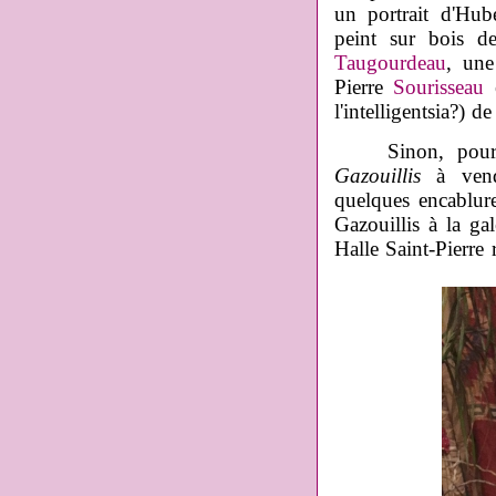
un portrait d'Hub
peint sur bois d
Taugourdeau
, une
Pierre
Sourisseau
l'intelligentsia?) d
Sinon, pour les 
Gazouillis
à vendr
quelques encablure
Gazouillis à la ga
Halle Saint-Pierre