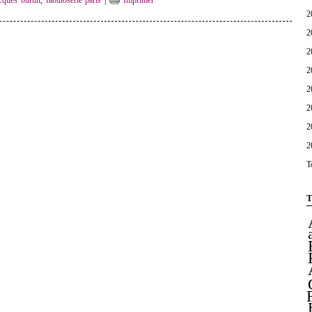
cques burtin
,
fabuloserie paris
|
Imprimer
2
2
2
2
2
2
2
2
T
T