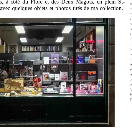
, à côté du Flore et des Deux Magots, en plein St-
f
avec quelques objets et photos tirés de ma collection.
d
n
»
r
d
à
u
(
o
n
m
l
a
t
q
d
"
T
P