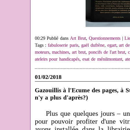
00:29 Publié dans
Art Brut
,
Questionnements
|
Li
Tags :
fabuloserie paris
,
gaël dufrène
,
egart
,
art d
moteurs
,
machines
,
art brut
,
poncifs de l'art brut
,
c
ateleirs pour handicapés
,
esat de ménilmontant
,
ate
01/02/2018
Gazouillis à l'Ecume des pages, à S
n'y a plus d'après?)
Plus que quelques jours – u
pour pouvoir profiter d'une vit
avons installée dans la librair