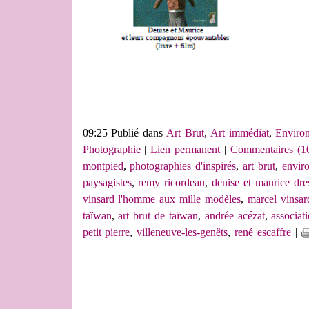
09:25 Publié dans
Art Brut
,
Art immédiat
,
Environ
Photographie
|
Lien permanent
|
Commentaires (1
montpied
,
photographies d'inspirés
,
art brut
,
envir
paysagistes
,
remy ricordeau
,
denise et maurice dre
vinsard l'homme aux mille modèles
,
marcel vinsar
taïwan
,
art brut de taïwan
,
andrée acézat
,
associat
petit pierre
,
villeneuve-les-genêts
,
rené escaffre
|