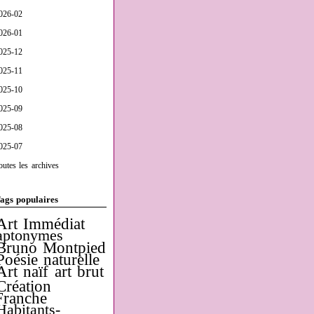
026-02
026-01
025-12
025-11
025-10
025-09
025-08
025-07
outes les archives
ags populaires
Art Immédiat
aptonymes
Bruno Montpied
Poésie naturelle
Art naïf
art brut
Création
Franche
Habitants-