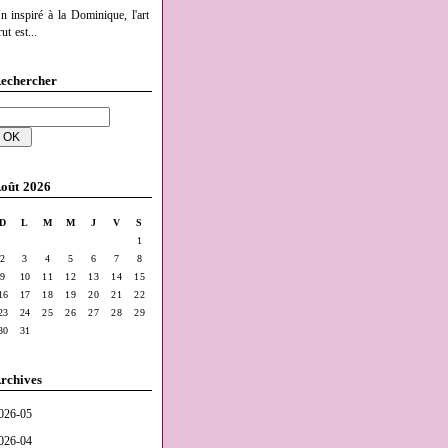
n inspiré à la Dominique, l'art
ut est...
echercher
oût 2026
D
L
M
M
J
V
S
1
2
3
4
5
6
7
8
9
10
11
12
13
14
15
16
17
18
19
20
21
22
23
24
25
26
27
28
29
30
31
rchives
026-05
026-04