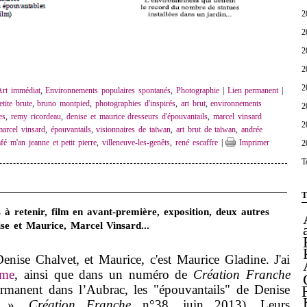
2
2
2
2
2
Art immédiat
,
Environnements populaires spontanés
,
Photographie
|
Lien permanent
|
etite brute
,
bruno montpied
,
photographies d'inspirés
,
art brut
,
environnements
2
es
,
remy ricordeau
,
denise et maurice dresseurs d'épouvantails
,
marcel vinsard
2
arcel vinsard
,
épouvantails
,
visionnaires de taïwan
,
art brut de taïwan
,
andrée
2
afé m'an jeanne et petit pierre
,
villeneuve-les-genêts
,
rené escaffre
|
Imprimer
T
T
 à retenir, film en avant-première, exposition, deux autres
ise et Maurice, Marcel Vinsard...
Denise Chalvet, et Maurice, c'est Maurice Gladine. J'ai
ême
, ainsi que dans un numéro de
Création Franche
rmanent dans l’Aubrac, les "épouvantails" de Denise
ce »,
Création Franche
n°38, juin 2013). Leurs