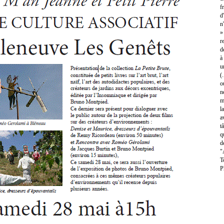
f
d
n
»
r
d
à
u
(
o
n
m
l
a
t
q
d
"
T
P