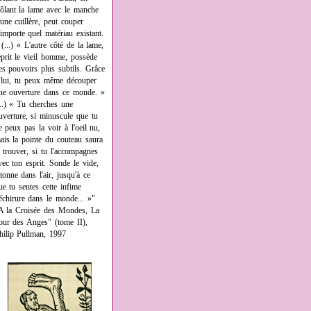
rôlant la lame avec le manche
'une cuillère, peut couper
'importe quel matériau existant.
 (...) « L'autre côté de la lame,
eprit le vieil homme, possède
es pouvoirs plus subtils. Grâce
 lui, tu peux même découper
ne ouverture dans ce monde. »
...) « Tu cherches une
uverture, si minuscule que tu
e peux pas la voir à l'oeil nu,
ais la pointe du couteau saura
a trouver, si tu l'accompagnes
vec ton esprit. Sonde le vide,
âtonne dans l'air, jusqu'à ce
ue tu sentes cette infime
échirure dans le monde... »"
A la Croisée des Mondes, La
our des Anges" (tome II),
hilip Pullman, 1997