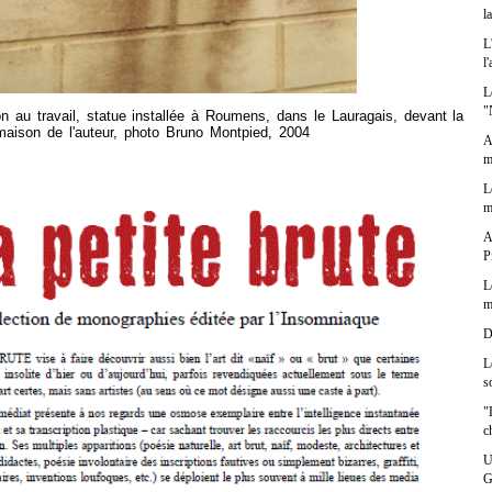
l
L
l
L
"
 au travail, statue installée à Roumens, dans le Lauragais, devant la
maison de l'auteur, photo Bruno Montpied, 2004
A
m
L
m
A
P
L
m
D
L
s
"
c
U
G