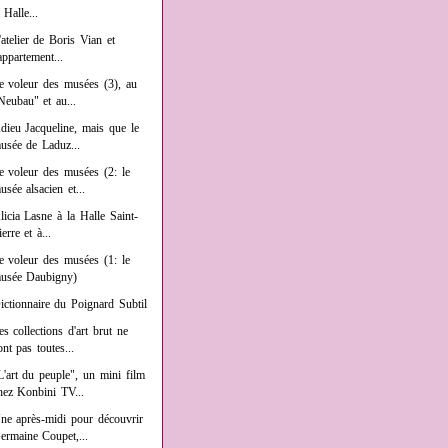
a Halle...
'atelier de Boris Vian et
'appartement...
e voleur des musées (3), au
Neubau" et au...
dieu Jacqueline, mais que le
usée de Laduz...
e voleur des musées (2: le
usée alsacien et...
licia Lasne à la Halle Saint-
ierre et à...
e voleur des musées (1: le
usée Daubigny)
ictionnaire du Poignard Subtil
es collections d'art brut ne
ont pas toutes...
L'art du peuple", un mini film
hez Konbini TV...
ne après-midi pour découvrir
ermaine Coupet,...