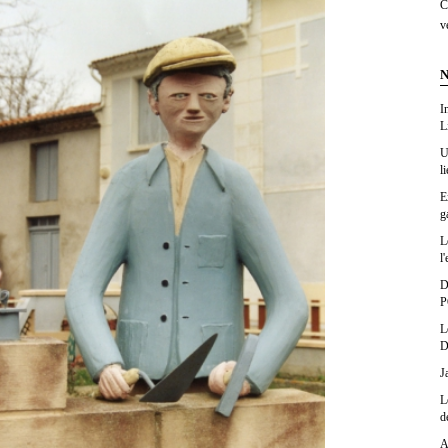
C
v
N
I
L
U
l
E
g
L
l'
D
P
L
D
J
L
d
A