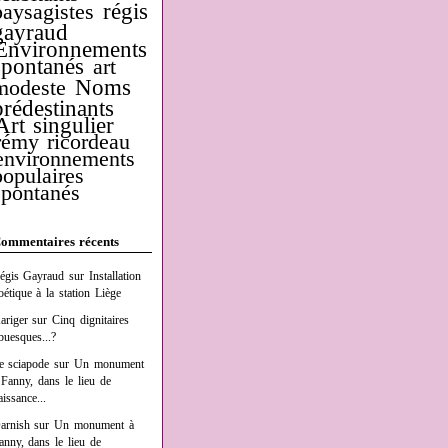
régis
paysagistes
gayraud
Environnements
spontanés
art
Noms
modeste
prédestinants
Art singulier
rémy ricordeau
environnements
populaires
spontanés
ommentaires récents
égis Gayraud
sur
Installation
oétique à la station Liège
ariger
sur
Cinq dignitaires
buesques...?
e sciapode
sur
Un monument
 Fanny, dans le lieu de
aissance...
arnish
sur
Un monument à
anny, dans le lieu de