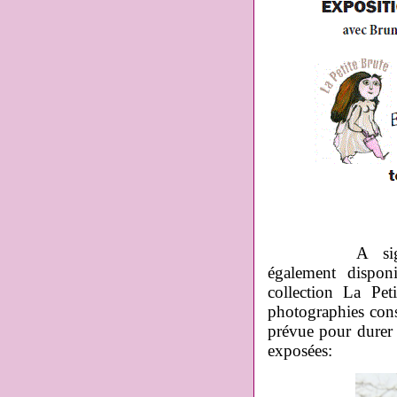
A signaler q
également dispon
collection La Pe
photographies con
prévue pour durer 
exposées: