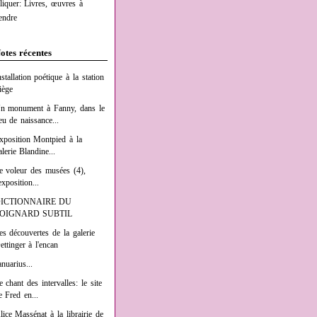
liquer: Livres, œuvres à
endre
otes récentes
nstallation poétique à la station
iège
n monument à Fanny, dans le
ieu de naissance...
xposition Montpied à la
alerie Blandine...
e voleur des musées (4),
exposition...
ICTIONNAIRE DU
OIGNARD SUBTIL
es découvertes de la galerie
ettinger à l'encan
anuarius...
e chant des intervalles: le site
e Fred en...
lice Massénat à la librairie de