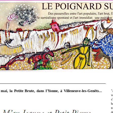
ai, la Petite Brute, dans l'Yonne, à Villeneuve-les-Genêts...
"
v
s
b
t
d