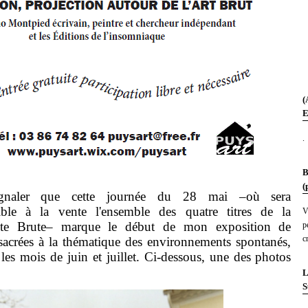
(
E
.
B
(
ue cette journée du 28 mai –où sera
ible à la vente l'ensemble des quatre titres de la
V
tite Brute– marque le début de mon exposition de
p
c
sacrées à la thématique des environnements spontanés,
les mois de juin et juillet. Ci-dessous, une des photos
L
S