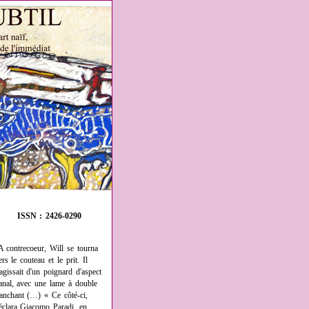
ISSN : 2426-0290
A contrecoeur, Will se tourna
ers le couteau et le prit. Il
'agissait d'un poignard d'aspect
anal, avec une lame à double
ranchant (…) « Ce côté-ci,
éclara Giacomo Paradi, en