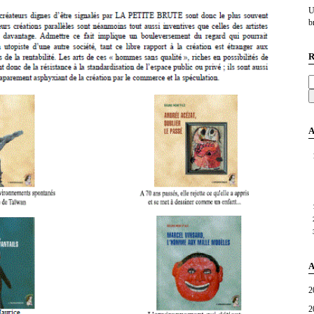
U
br
R
A
A
2
2