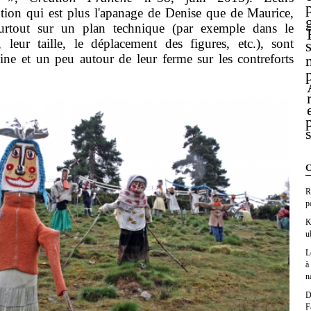
tion qui est plus l'apanage de Denise que de Maurice,
surtout sur un plan technique (par exemple dans le
 leur taille, le déplacement des figures, etc.), sont
ine et un peu autour de leur ferme sur les contreforts
C
R
p
K
u
L
à
n
D
F