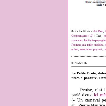
09:25 Publié dans
Art Brut
,
Commentaires (10)
| Tags :
p
spontanés
,
habitants-paysagist
l'homme aux mille modèles
,
m
acézat
,
association puys'art
,
c
01/05/2016
La Petite Brute, dates
titres à paraître, Den
Denise, c'est 
parlé d'eux
ici m
(
« Un carnaval pe
et Pierre-Mauri