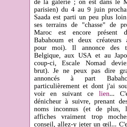
de la galerie ; on est dans le M
parisien) du 4 au 9 juin prochai
Saada est parti un peu plus loin
ses terrains de "chasse" de p
Maroc est encore présent 
Babahoum et deux créateurs 
pour moi). Il annonce des tr
Belgique, aux USA et au Japon
coup-ci, Escale Nomad devien
brut). Je ne peux pas dire gr
annoncés à part Babaho
particulièrement et dont j'ai so
voir en suivant ce
lien
... C
dénicheur à suivre, prenant de
noms inconnus (et de plus, l
affiches vraiment trop moch
conseil, allez-y jeter un œil... C'