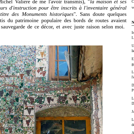
ichel Valière de me l'avoir transmis), "
la maison et ses
C
urs d'instruction pour être inscrits à l'inventaire général
v
titre des Monuments historiques
". Sans doute quelques
tis du patrimoine populaire des bords de routes avaient
N
a sauvegarde de ce décor, et avec juste raison selon moi.
I
L
U
l
E
g
L
l'
D
P
L
D
J
L
d
A