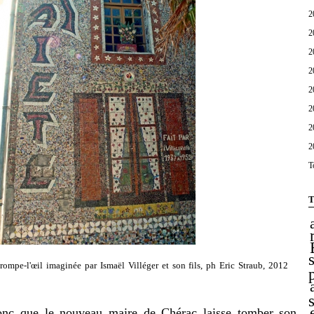
2
2
2
2
2
2
2
2
T
T
trompe-l'œil imaginée par Ismaël Villéger et son fils, ph Eric Straub, 2012
que le nouveau maire de Chérac laisse tomber son