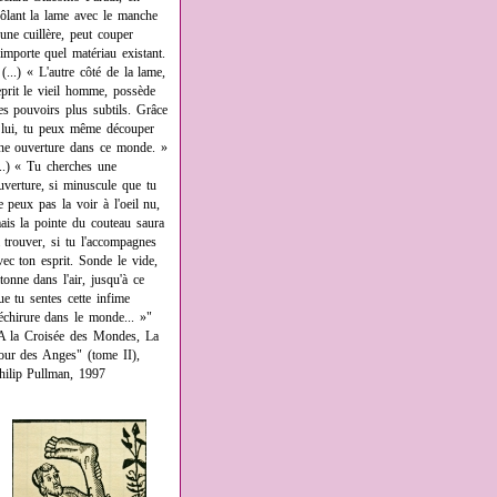
rôlant la lame avec le manche
'une cuillère, peut couper
'importe quel matériau existant.
 (...) « L'autre côté de la lame,
eprit le vieil homme, possède
es pouvoirs plus subtils. Grâce
 lui, tu peux même découper
ne ouverture dans ce monde. »
...) « Tu cherches une
uverture, si minuscule que tu
e peux pas la voir à l'oeil nu,
ais la pointe du couteau saura
a trouver, si tu l'accompagnes
vec ton esprit. Sonde le vide,
âtonne dans l'air, jusqu'à ce
ue tu sentes cette infime
échirure dans le monde... »"
A la Croisée des Mondes, La
our des Anges" (tome II),
hilip Pullman, 1997