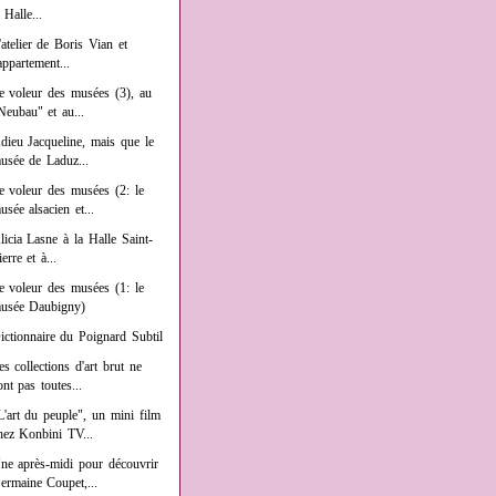
a Halle...
'atelier de Boris Vian et
'appartement...
e voleur des musées (3), au
Neubau" et au...
dieu Jacqueline, mais que le
usée de Laduz...
e voleur des musées (2: le
usée alsacien et...
licia Lasne à la Halle Saint-
ierre et à...
e voleur des musées (1: le
usée Daubigny)
ictionnaire du Poignard Subtil
es collections d'art brut ne
ont pas toutes...
L'art du peuple", un mini film
hez Konbini TV...
ne après-midi pour découvrir
ermaine Coupet,...