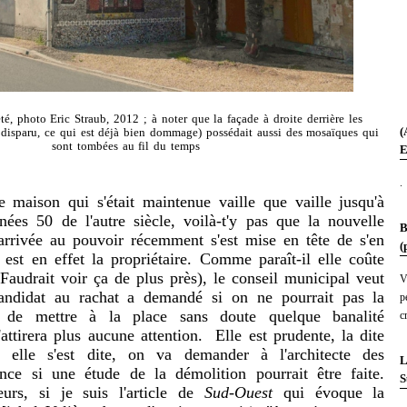
é, photo Eric Straub, 2012 ; à noter que la façade à droite derrière les
(
 disparu, ce qui est déjà bien dommage) possédait aussi des mosaïques qui
sont tombées au fil du temps
E
.
ison qui s'était maintenue vaille que vaille jusqu'à
ées 50 de l'autre siècle, voilà-t'y pas que la nouvelle
B
arrivée au pouvoir récemment s'est mise en tête de s'en
(
 est en effet la propriétaire. Comme paraît-il elle coûte
Faudrait voir ça de plus près), le conseil municipal veut
V
candidat au rachat a demandé si on ne pourrait pas la
p
re de mettre à la place sans doute quelque banalité
c
'attirera plus aucune attention. Elle est prudente, la dite
, elle s'est dite, on va demander à l'architecte des
L
ce si une étude de la démolition pourrait être faite.
S
eurs, si je suis l'article de
Sud-Ouest
qui évoque la