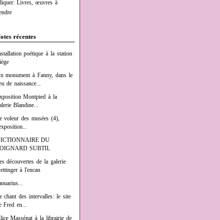
liquer: Livres, œuvres à
endre
otes récentes
nstallation poétique à la station
iège
n monument à Fanny, dans le
ieu de naissance...
xposition Montpied à la
alerie Blandine...
e voleur des musées (4),
exposition...
ICTIONNAIRE DU
OIGNARD SUBTIL
es découvertes de la galerie
ettinger à l'encan
anuarius...
e chant des intervalles: le site
e Fred en...
lice Massénat à la librairie de