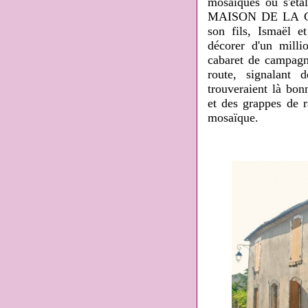
mosaïques où s'étal
MAISON DE LA GAIET
son fils, Ismaël 
décorer d'un milli
cabaret de campagne
route, signalant 
trouveraient là bon
et des grappes de r
mosaïque.