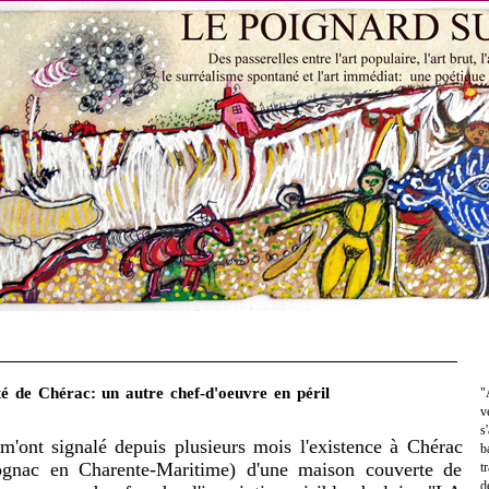
é de Chérac: un autre chef-d'oeuvre en péril
"
v
s
'ont signalé depuis plusieurs mois l'existence à Chérac
b
gnac en Charente-Maritime) d'une maison couverte de
t
d