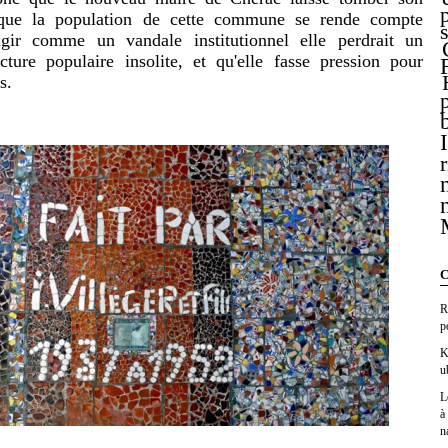
t que la population de cette commune se rende compte
agir comme un vandale institutionnel elle perdrait un
ecture populaire insolite, et qu'elle fasse pression pour
s.
C
R
p
K
u
L
à
n