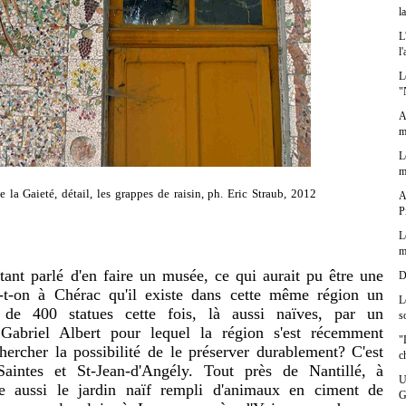
l
L
l
L
"
A
m
L
m
 la Gaieté, détail, les grappes de raisin, ph. Eric Straub, 2012
A
P
L
m
 parlé d'en faire un musée, ce qui aurait pu être une
D
-t-on à Chérac qu'il existe dans cette même région un
L
é de 400 statues cette fois, là aussi naïves, par un
s
abriel Albert pour lequel la région s'est récemment
"
hercher la possibilité de le préserver durablement? C'est
c
Saintes et St-Jean-d'Angély. Tout près de Nantillé, à
U
te aussi le jardin naïf rempli d'animaux en ciment de
G