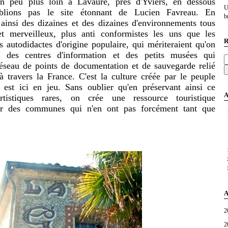
un peu plus loin à Lavaure, près d'Yviers, en dessous
U
ublions pas le site étonnant de Lucien Favreau. En
br
ainsi des dizaines et des dizaines d'environnements tous
et merveilleux, plus anti conformistes les uns que les
R
s autodidactes d'origine populaire, qui mériteraient qu'on
 des centres d'information et des petits musées qui
réseau de points de documentation et de sauvegarde relié
à travers la France. C'est la culture créée par le peuple
 est ici en jeu. Sans oublier qu'en préservant ainsi ce
A
tistiques rares, on crée une ressource touristique
ur des communes qui n'en ont pas forcément tant que
A
2
2