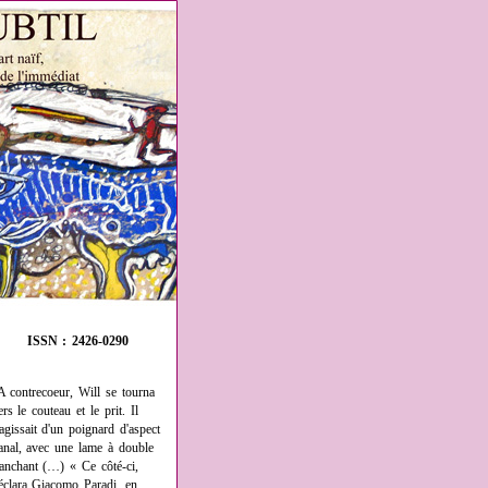
ISSN : 2426-0290
A contrecoeur, Will se tourna
ers le couteau et le prit. Il
'agissait d'un poignard d'aspect
anal, avec une lame à double
ranchant (…) « Ce côté-ci,
éclara Giacomo Paradi, en