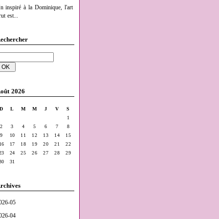
n inspiré à la Dominique, l'art
ut est...
echercher
oût 2026
D
L
M
M
J
V
S
1
2
3
4
5
6
7
8
9
10
11
12
13
14
15
16
17
18
19
20
21
22
23
24
25
26
27
28
29
30
31
rchives
026-05
026-04