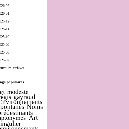
026-02
026-01
025-12
025-11
025-10
025-09
025-08
025-07
outes les archives
ags populaires
art modeste
régis gayraud
Environnements
spontanés
Noms
prédestinants
Art
aptonymes
singulier
environnements