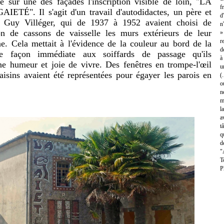
e sur une des façades l'inscription visible de loin, "LA
f
É". Il s'agit d'un travail d'autodidactes, un père et
d
et Guy Villéger, qui de 1937 à 1952 avaient choisi de
n
on de cassons de vaisselle les murs extérieurs de leur
»
r
. Cela mettait à l'évidence de la couleur au bord de la
d
de façon immédiate aux soiffards de passage qu'ils
à
ne humeur et joie de vivre. Des fenêtres en trompe-l'œil
u
aisins avaient été représentées pour égayer les parois en
(
o
n
m
l
a
t
q
d
"
T
P