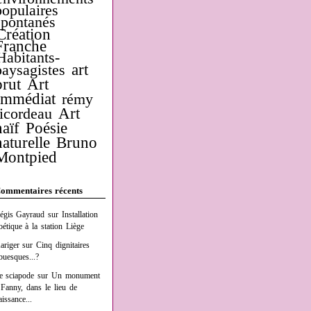
populaires
spontanés
Création
Franche
Habitants-
art
paysagistes
brut
Art
Immédiat
rémy
Art
ricordeau
naïf
Poésie
naturelle
Bruno
Montpied
ommentaires récents
égis Gayraud
sur
Installation
oétique à la station Liège
ariger
sur
Cinq dignitaires
buesques...?
e sciapode
sur
Un monument
 Fanny, dans le lieu de
aissance...